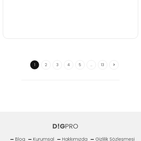
1
2
3
4
5
…
13
Blog
Kurumsal
Hakkımızda
Gizlilik Sözleşmesi