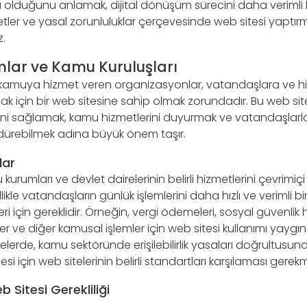
lduğunu anlamak, dijital dönüşüm sürecini daha verimli kıl
ketler ve yasal zorunluluklar çerçevesinde web sitesi yaptırma
.
mlar ve Kamu Kuruluşları
kamuya hizmet veren organizasyonlar, vatandaşlara ve hiz
lmak için bir web sitesine sahip olmak zorundadır. Bu web sit
mini sağlamak, kamu hizmetlerini duyurmak ve vatandaşlarla
rdürebilmek adına büyük önem taşır.
lar
kurumları ve devlet dairelerinin belirli hizmetlerini çevrimiç
likle vatandaşların günlük işlemlerini daha hızlı ve verimli bi
ri için gereklidir. Örneğin, vergi ödemeleri, sosyal güvenlik h
lgiler ve diğer kamusal işlemler için web sitesi kullanımı yaygı
lgelerde, kamu sektöründe erişilebilirlik yasaları doğrultusund
esi için web sitelerinin belirli standartları karşılaması gerek
 Sitesi Gerekliliği