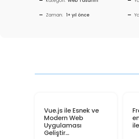
Kategori:
Web Tasarım
Ya
Zaman:
1+ yıl önce
Y
Vue.js ile Esnek ve
F
Modern Web
e
Uygulaması
il
Geliştir...