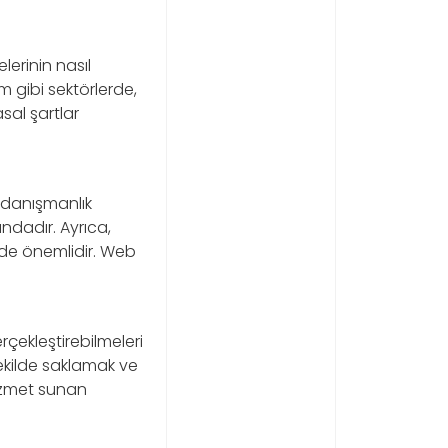
lerinin nasıl
im gibi sektörlerde,
sal şartlar
, danışmanlık
ndadır. Ayrıca,
ek de önemlidir. Web
erçekleştirebilmeleri
 şekilde saklamak ve
hizmet sunan