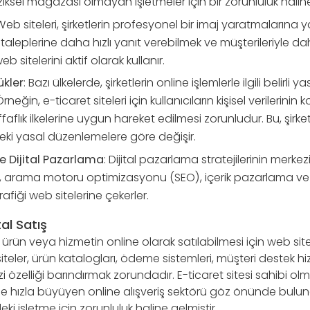
fiziksel mağazası olmayan işletmeler için bir zorunluluk haline
 Web siteleri, şirketlerin profesyonel bir imaj yaratmalarına y
i taleplerine daha hızlı yanıt verebilmek ve müşterileriyle daha
b sitelerini aktif olarak kullanır.
ükler
: Bazı ülkelerde, şirketlerin online işlemlerle ilgili belirli ya
neğin, e-ticaret siteleri için kullanıcıların kişisel verilerinin k
effaflık ilkelerine uygun hareket edilmesi zorunludur. Bu, şirket
eki yasal düzenlemelere göre değişir.
 Dijital Pazarlama
: Dijital pazarlama stratejilerinin merke
ler, arama motoru optimizasyonu (SEO), içerik pazarlama ve
rafiği web sitelerine çekerler.
tal Satış
bir ürün veya hizmetin online olarak satılabilmesi için web sit
siteler, ürün katalogları, ödeme sistemleri, müşteri destek hi
izi özelliği barındırmak zorundadır. E-ticaret sitesi sahibi olma
le hızla büyüyen online alışveriş sektörü göz önünde bul
i işletme için zorunluluk haline gelmiştir.