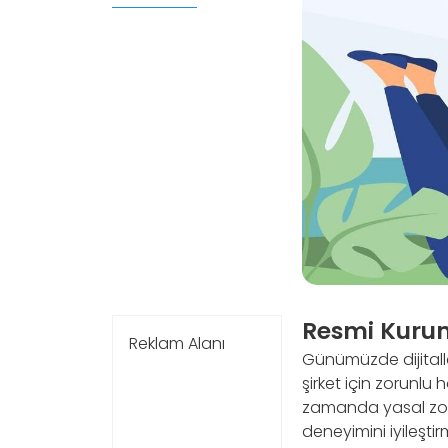
Resmi Kuruml
Reklam Alanı
Günümüzde dijitalle
şirket için zorunlu h
zamanda yasal zorun
deneyimini iyileştir