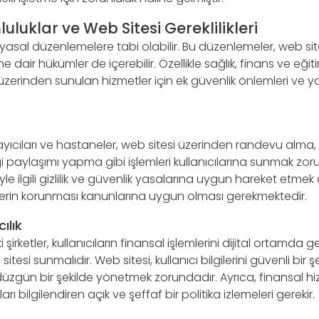
luluklar ve Web Sitesi Gereklilikleri
li yasal düzenlemelere tabi olabilir. Bu düzenlemeler, web site
e dair hükümler de içerebilir. Özellikle sağlık, finans ve eğit
üzerinden sunulan hizmetler için ek güvenlik önlemleri ve ya
ayıcıları ve hastaneler, web sitesi üzerinden randevu alma
i paylaşımı yapma gibi işlemleri kullanıcılarına sunmak zoru
leriyle ilgili gizlilik ve güvenlik yasalarına uygun hareket etm
verilerin korunması kanunlarına uygun olması gerekmektedir.
ılık
şirketler, kullanıcıların finansal işlemlerini dijital ortamda g
 sitesi sunmalıdır. Web sitesi, kullanıcı bilgilerini güvenli bir
düzgün bir şekilde yönetmek zorundadır. Ayrıca, finansal 
ları bilgilendiren açık ve şeffaf bir politika izlemeleri gerekir.