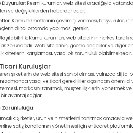
e Duyurular
: Resmi kurumlar, web sitesi aracılığıyla vatand
rden ve değişikliklerden haberdar eder.
tler
: Kamu hizmetlerinin çevrimiçi verilmesi, başvurular, 
reçlerin dijital ortamda yapılması gerekir.
Ulaşılabilirlik
: Kamu kurumları, web sitelerinin herkes tarafında
k zorundadır. Web sitelerinin, görme engelliler ve diğer e
irlik kriterlerini karşılaması, yasal bir zorunluluk olabilmektedir.
 Ticari Kuruluşlar
eren şirketlerin de web sitesi sahibi olması, yalnızca dijita
ı zamanda yasal ve ticari gereklilikler açısından önemlidir. Bi
ermesi, markasını tanıtmak, müşteri ilişkilerini yönetmek ve 
bir avantaj sağlar.
i Zorunluluğu
amcılık
: Şirketler, ürün ve hizmetlerini tanıtmak amacıyla web
ine satış kanallarının yönetilmesi için e-ticaret platformlar