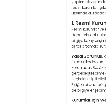
yaptırmak zorunda o
resmi kurumlar, şir
üzerinde duracağız
1. Resmi Kuru
Resmi kurumlar ve 
daha erişilebilir o
bilgiye kolay erişi
dijital ortamda sü
Yasal Zorunluluk
Birçok ülkede, kamu 
zorunludur. Bu, özel
gerçekleştirebilmele
seçimlerle ilgili bi
Birliği gibi bazı bö
de bilgiye erişebilm
Kurumlar İçin Web