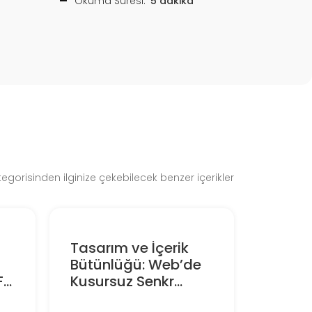
Okuma Süresi:
5 dakika
gorisinden ilginize çekebilecek benzer içerikler
Tasarım ve İçerik
Bütünlüğü: Web’de
..
Kusursuz Senkr...