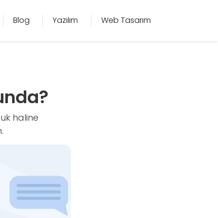
Blog
Yazılım
Web Tasarım
runda?
luk haline
.