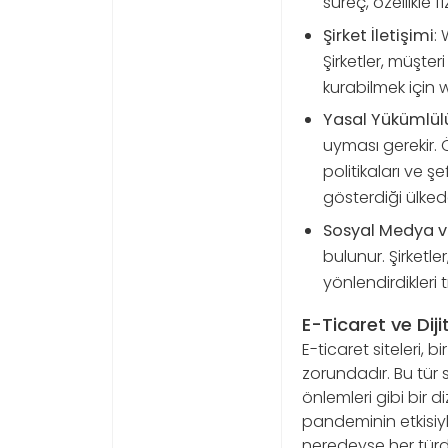
süreç, özellikle 
Şirket İletişimi
:
Şirketler, müşter
kurabilmek için we
Yasal Yükümlül
uyması gerekir. Ör
politikaları ve ş
gösterdiği ülked
Sosyal Medya ve
bulunur. Şirket
yönlendirdikleri t
E-Ticaret ve Diji
E-ticaret siteleri, 
zorundadır. Bu tür 
önlemleri gibi bir d
pandeminin etkisiy
neredeyse her türdek