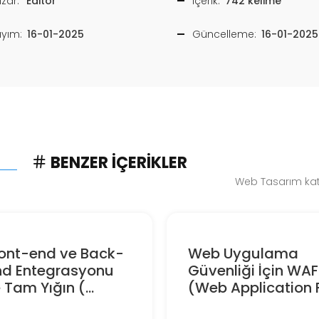
zar:
Editör
İçerik:
742 kelime
ayım:
16-01-2025
Güncelleme:
16-01-2025
BENZER İÇERIKLER
Web Tasarım kate
ront-end ve Back-
Web Uygulama
nd Entegrasyonu
Güvenliği İçin WAF
e Tam Yığın (...
(Web Application F.