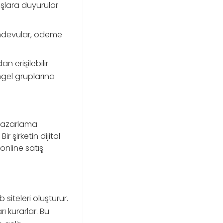
aşlara duyurular
randevular, ödeme
n erişilebilir
ngel gruplarına
l pazarlama
r şirketin dijital
online satış
 siteleri oluşturur.
ı kurarlar. Bu