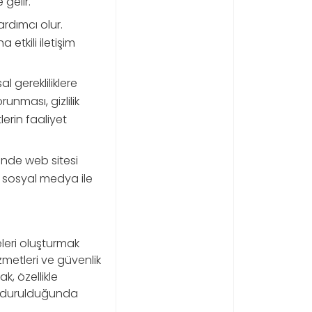
 gelir.
ardımcı olur.
 etkili iletişim
sal gerekliliklere
orunması, gizlilik
lerin faaliyet
zinde web sitesi
 sosyal medya ile
eleri oluşturmak
zmetleri ve güvenlik
k, özellikle
undurulduğunda