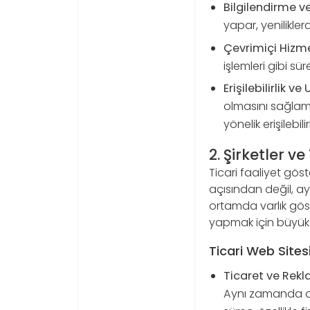
Bilgilendirme v
yapar, yenilikle
Çevrimiçi Hizme
işlemleri gibi sü
Erişilebilirlik ve 
olmasını sağlama
yönelik erişilebil
2. Şirketler ve
Ticari faaliyet göst
açısından değil, ayn
ortamda varlık göst
yapmak için büyük 
Ticari Web Sites
Ticaret ve Rekl
Aynı zamanda onl