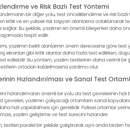
klendirme ve Risk Bazlı Test Yöntemi
landırmanın bir diğer yolu, test önceliklendirme ve risk bazlı
en kritik ve en yüksek risk taşıyan alanlarına odaklanarak te
i sağlar. Bu şekilde, yazılımın en önemli bileşenleri daha ön
 aşamada tespit edilir.
emi, yazılımın belirli alanlarının önem derecesine göre test 
iriş ekranları gibi kritik alanlar daha fazla test edilirken, d
est edilebilir. Bu yöntem, yazılım testlerinin daha verimli bir
testlerin ortadan kaldırılmasına yardımcı olur.
erinin Hızlandırılması ve Sanal Test Ortaml
rini hızlandırmanın önemli bir yolu da test çevrelerinin hızlı b
st çevreleri, yazılımın çalışacağı ortamların sanal kopyalarıd
daha hızlı yapılabilmesi için gereklidir. Fiziksel ortamlar yeri
ması, yazılım geliştirme ve test sürecini hızlandırır.
, testleri paralel bir şekilde çalıştırarak aynı anda birden fa