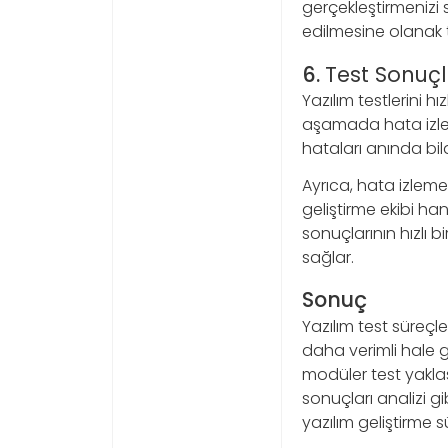
gerçekleştirmenizi s
edilmesine olanak t
6.
Test Sonuçl
Yazılım testlerini hı
aşamada hata izleme
hataları anında bildi
Ayrıca, hata izleme 
geliştirme ekibi han
sonuçlarının hızlı bi
sağlar.
Sonuç
Yazılım test süreçle
daha verimli hale g
modüler test yaklaşı
sonuçları analizi gib
yazılım geliştirme sü