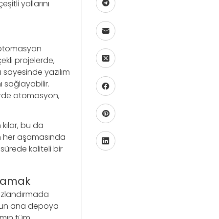
şitli yollarını
ne otomasyon
ekli projelerde,
rı sayesinde yazılım
ı sağlayabilir.
lerde otomasyon,
kılar, bu da
mın her aşamasında
ürede kaliteli bir
ulamak
 hızlandırmada
 kodun ana depoya
lımın tüm