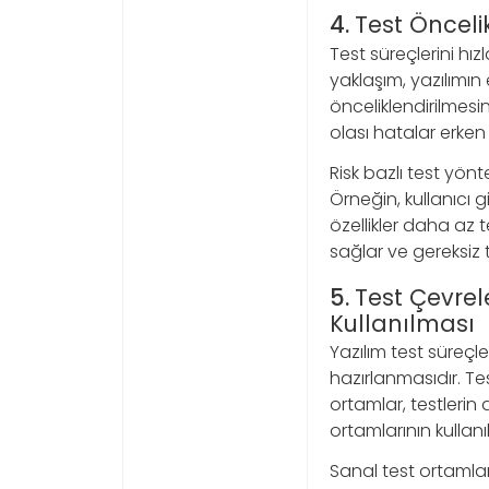
4.
Test Önceli
Test süreçlerini hız
yaklaşım, yazılımın 
önceliklendirilmesin
olası hatalar erken
Risk bazlı test yönt
Örneğin, kullanıcı g
özellikler daha az t
sağlar ve gereksiz 
5.
Test Çevrel
Kullanılması
Yazılım test süreçle
hazırlanmasıdır. Te
ortamlar, testlerin 
ortamlarının kullanıl
Sanal test ortamları