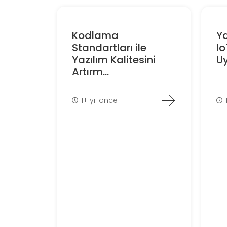
Kodlama
Ya
Standartları ile
I
Yazılım Kalitesini
Uy
Artırm...
1+ yıl önce