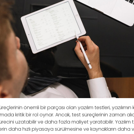
üreçlerinin önemli bir parçası olan yazılım testleri, yazılımın k
amada kritik bir rol oynar. Ancak, test süreçlerinin zaman alıc
ürecini uzatabilir ve daha fazla maliyet yaratabilir. Yazılım t
erin daha hızlı piyasaya sürülmesine ve kaynakların daha v