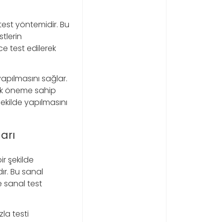
 test yöntemidir. Bu
stlerin
ce test edilerek
yapılmasını sağlar.
üşük öneme sahip
 şekilde yapılmasını
arı
ir şekilde
ır. Bu sanal
ne sanal test
zla testi