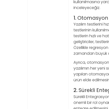
kullanılmasına yardı
inceleyeceğiz.
1.
Otomasyon T
Yazılım testlerini h
testlerinin kullanıl
testlerin hızlı ve 
geliştiriciler, test
Özellikle regresyon
zamandan büyük öl
Ayrıca, otomasyon t
yazılımın her yeni 
yapılan otomasyon te
ürün elde edilmesin
2.
Sürekli Ent
Sürekli Entegrasyon
önemli bir rol oyna
entegre edilmesini s