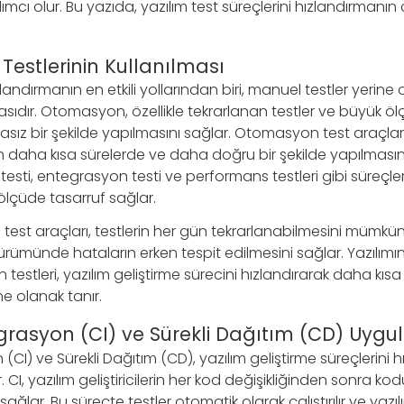
mcı olur. Bu yazıda, yazılım test süreçlerini hızlandırmanın çe
estlerinin Kullanılması
ızlandırmanın en etkili yollarından biri, manuel testler yeri
masıdır. Otomasyon, özellikle tekrarlanan testler ve büyük ölç
hatasız bir şekilde yapılmasını sağlar. Otomasyon test araçla
lerin daha kısa sürelerde ve daha doğru bir şekilde yapılmasın
 testi, entegrasyon testi ve performans testleri gibi süreç
çüde tasarruf sağlar.
est araçları, testlerin her gün tekrarlanabilmesini mümkün 
sürümünde hataların erken tespit edilmesini sağlar. Yazılı
stleri, yazılım geliştirme sürecini hızlandırarak daha kısa s
e olanak tanır.
egrasyon (CI) ve Sürekli Dağıtım (CD) Uyg
 (CI) ve Sürekli Dağıtım (CD), yazılım geliştirme süreçlerini
r. CI, yazılım geliştiricilerin her kod değişikliğinden sonra
ağlar. Bu süreçte testler otomatik olarak çalıştırılır ve yazı