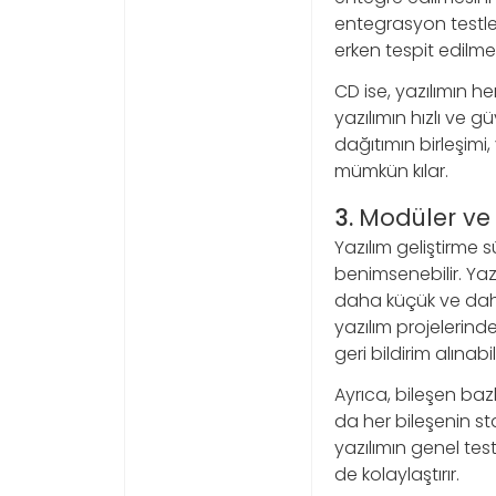
entegrasyon testle
erken tespit edilme
CD ise, yazılımın he
yazılımın hızlı ve g
dağıtımın birleşimi,
mümkün kılar.
3.
Modüler ve 
Yazılım geliştirme 
benimsenebilir. Yazı
daha küçük ve daha 
yazılım projelerin
geri bildirim alınabili
Ayrıca, bileşen bazl
da her bileşenin sta
yazılımın genel tes
de kolaylaştırır.