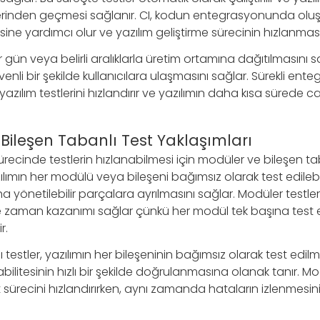
rinden geçmesi sağlanır. CI, kodun entegrasyonunda oluş
sine yardımcı olur ve yazılım geliştirme sürecinin hızlanmas
r gün veya belirli aralıklarla üretim ortamına dağıtılmasını s
üvenli bir şekilde kullanıcılara ulaşmasını sağlar. Sürekli ent
 yazılım testlerini hızlandırır ve yazılımın daha kısa sürede c
Bileşen Tabanlı Test Yaklaşımları
sürecinde testlerin hızlanabilmesi için modüler ve bileşen ta
lımın her modülü veya bileşeni bağımsız olarak test edilebilir
yönetilebilir parçalara ayrılmasını sağlar. Modüler testler,
de zaman kazanımı sağlar çünkü her modül tek başına test e
r.
ı testler, yazılımın her bileşeninin bağımsız olarak test edil
bilitesinin hızlı bir şekilde doğrulanmasına olanak tanır. Mod
t sürecini hızlandırırken, aynı zamanda hataların izlenmesini