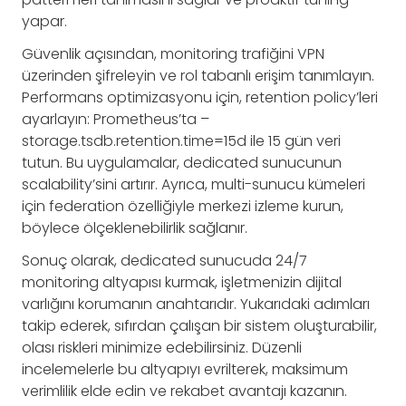
yapar.
Güvenlik açısından, monitoring trafiğini VPN
üzerinden şifreleyin ve rol tabanlı erişim tanımlayın.
Performans optimizasyonu için, retention policy’leri
ayarlayın: Prometheus’ta –
storage.tsdb.retention.time=15d ile 15 gün veri
tutun. Bu uygulamalar, dedicated sunucunun
scalability’sini artırır. Ayrıca, multi-sunucu kümeleri
için federation özelliğiyle merkezi izleme kurun,
böylece ölçeklenebilirlik sağlanır.
Sonuç olarak, dedicated sunucuda 24/7
monitoring altyapısı kurmak, işletmenizin dijital
varlığını korumanın anahtarıdır. Yukarıdaki adımları
takip ederek, sıfırdan çalışan bir sistem oluşturabilir,
olası riskleri minimize edebilirsiniz. Düzenli
incelemelerle bu altyapıyı evrilterek, maksimum
verimlilik elde edin ve rekabet avantajı kazanın.