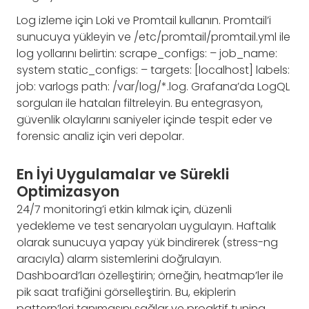
Log izleme için Loki ve Promtail kullanın. Promtail’i
sunucuya yükleyin ve /etc/promtail/promtail.yml ile
log yollarını belirtin: scrape_configs: – job_name:
system static_configs: – targets: [localhost] labels:
job: varlogs path: /var/log/*.log. Grafana’da LogQL
sorguları ile hataları filtreleyin. Bu entegrasyon,
güvenlik olaylarını saniyeler içinde tespit eder ve
forensic analiz için veri depolar.
En İyi Uygulamalar ve Sürekli
Optimizasyon
24/7 monitoring’i etkin kılmak için, düzenli
yedekleme ve test senaryoları uygulayın. Haftalık
olarak sunucuya yapay yük bindirerek (stress-ng
aracıyla) alarm sistemlerini doğrulayın.
Dashboard’ları özelleştirin; örneğin, heatmap’ler ile
pik saat trafiğini görselleştirin. Bu, ekiplerin
pattern’leri tanımasını sağlar ve proaktif tuning