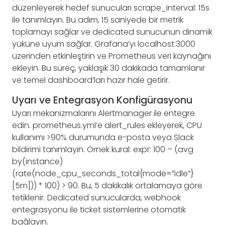
düzenleyerek hedef sunucuları scrape_interval: 15s
ile tanımlayın. Bu adım, 15 saniyede bir metrik
toplamayı sağlar ve dedicated sunucunun dinamik
yüküne uyum sağlar. Grafana’yı localhost:3000
üzerinden etkinleştirin ve Prometheus veri kaynağını
ekleyin. Bu süreç, yaklaşık 30 dakikada tamamlanır
ve temel dashboard’ları hazır hale getirir.
Uyarı ve Entegrasyon Konfigürasyonu
Uyarı mekanizmalarını Alertmanager ile entegre
edin. prometheus.yml’e alert_rules ekleyerek, CPU
kullanımı >90% durumunda e-posta veya Slack
bildirimi tanımlayın. Örnek kural: expr: 100 – (avg
by(instance)
(rate(node_cpu_seconds_total{mode=”idle”}
[5m])) * 100) > 90. Bu, 5 dakikalık ortalamaya göre
tetiklenir. Dedicated sunucularda, webhook
entegrasyonu ile ticket sistemlerine otomatik
bağlayın.