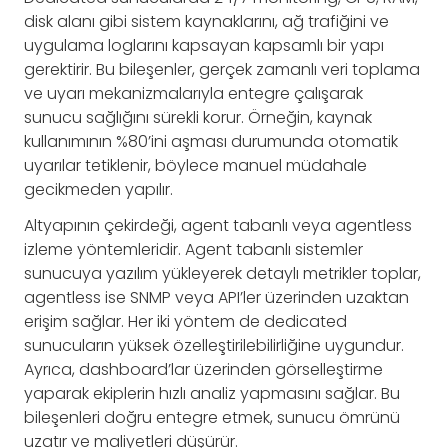
disk alanı gibi sistem kaynaklarını, ağ trafiğini ve
uygulama loglarını kapsayan kapsamlı bir yapı
gerektirir. Bu bileşenler, gerçek zamanlı veri toplama
ve uyarı mekanizmalarıyla entegre çalışarak
sunucu sağlığını sürekli korur. Örneğin, kaynak
kullanımının %80’ini aşması durumunda otomatik
uyarılar tetiklenir, böylece manuel müdahale
gecikmeden yapılır.
Altyapının çekirdeği, agent tabanlı veya agentless
izleme yöntemleridir. Agent tabanlı sistemler
sunucuya yazılım yükleyerek detaylı metrikler toplar,
agentless ise SNMP veya API’ler üzerinden uzaktan
erişim sağlar. Her iki yöntem de dedicated
sunucuların yüksek özelleştirilebilirliğine uygundur.
Ayrıca, dashboard’lar üzerinden görselleştirme
yaparak ekiplerin hızlı analiz yapmasını sağlar. Bu
bileşenleri doğru entegre etmek, sunucu ömrünü
uzatır ve maliyetleri düşürür.