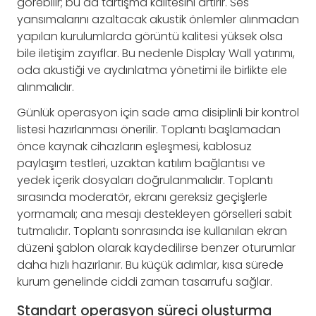
görebilir; bu da tartışma kalitesini artırır. Ses
yansımalarını azaltacak akustik önlemler alınmadan
yapılan kurulumlarda görüntü kalitesi yüksek olsa
bile iletişim zayıflar. Bu nedenle Display Wall yatırımı,
oda akustiği ve aydınlatma yönetimi ile birlikte ele
alınmalıdır.
Günlük operasyon için sade ama disiplinli bir kontrol
listesi hazırlanması önerilir. Toplantı başlamadan
önce kaynak cihazların eşleşmesi, kablosuz
paylaşım testleri, uzaktan katılım bağlantısı ve
yedek içerik dosyaları doğrulanmalıdır. Toplantı
sırasında moderatör, ekranı gereksiz geçişlerle
yormamalı; ana mesajı destekleyen görselleri sabit
tutmalıdır. Toplantı sonrasında ise kullanılan ekran
düzeni şablon olarak kaydedilirse benzer oturumlar
daha hızlı hazırlanır. Bu küçük adımlar, kısa sürede
kurum genelinde ciddi zaman tasarrufu sağlar.
Standart operasyon süreci oluşturma