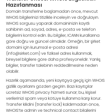
Hazırlanması
Domain transferine başlamadan önce, mevcut
WHOIS bilgilerinizi titizlikle inceleyin ve doğrulayın.
WHOIS sorgusu yaparak domaininizin kayıtlı
sahibinin ad, soyad, adres, e-posta ve telefon
bilgilerini kontrol edin. Bu bilgiler, ICANN kurallarına
göre doğru ve güncel olmalıdır. Örneğin, bir şirket
domaini için kurumsal e-posta adresi
(
info@sirket.com
) ve fiziksel adres kullanmak,
bireysel bilgilere göre daha profesyoneldir. Yanlış
bilgiler, transfer talebinin reddedilmesine neden
olabilir.
Hazırlık aşamasında, yeni kayıtçıya geçiş için WHOIS
gizlilik ayarlarını gözden geçirin. Bazı kayıtçılar
ücretsiz WHOIS privacy hizmeti sunar; bu, kişisel
verilerinizi spam veya kötüye kullanıma karşı korur.
Transfer kilidini (transfer lock) kaldırmadan önce,
WHOIS’te admin ve technical contact bilgilerini