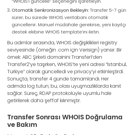
“WHOIS’i güncelle” seçeneğini işaretleyin.
Otomatik Senkronizasyon Bekleyin:
Transfer 5-7 gün
sürer; bu sürede WHOIS veritabanı otomatik
güncellenir. Manuel müdahale gerekirse, yeni kayıtçı
destek ekibine WHOIS template’ini iletin.
Bu adımlar sırasında, WHOIS değişiklikleri registry
seviyesinde (örneğin .com için Verisign) yansır. Bir
örnek: ABC Şirketi domainini Transfer1’den
Transfer2’ye taşırken, WHOIS’te yeni adresi “İstanbul,
Türkiye” olarak güncelledi ve privacy’yi etkinleştirdi.
Sonuçta, transfer 4 günde tamamlandı. Her
adımda log tutun; bu, olası uyuşmazlıklarda kanıt
sağlar. Süreç, RDAP protokolüyle uyumlu hale
getirilerek daha şeffaf kılınmıştır.
Transfer Sonrası WHOIS Doğrulama
ve Bakım