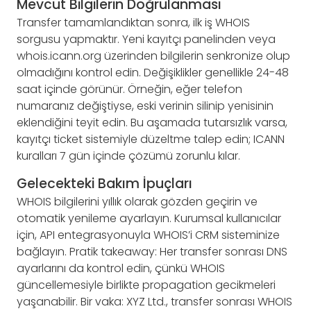
Mevcut Bilgilerin Doğrulanması
Transfer tamamlandıktan sonra, ilk iş WHOIS
sorgusu yapmaktır. Yeni kayıtçı panelinden veya
whois.icann.org üzerinden bilgilerin senkronize olup
olmadığını kontrol edin. Değişiklikler genellikle 24-48
saat içinde görünür. Örneğin, eğer telefon
numaranız değiştiyse, eski verinin silinip yenisinin
eklendiğini teyit edin. Bu aşamada tutarsızlık varsa,
kayıtçı ticket sistemiyle düzeltme talep edin; ICANN
kuralları 7 gün içinde çözümü zorunlu kılar.
Gelecekteki Bakım İpuçları
WHOIS bilgilerini yıllık olarak gözden geçirin ve
otomatik yenileme ayarlayın. Kurumsal kullanıcılar
için, API entegrasyonuyla WHOIS’i CRM sisteminize
bağlayın. Pratik takeaway: Her transfer sonrası DNS
ayarlarını da kontrol edin, çünkü WHOIS
güncellemesiyle birlikte propagation gecikmeleri
yaşanabilir. Bir vaka: XYZ Ltd., transfer sonrası WHOIS