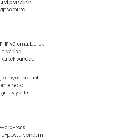
rol panelinin
 kapsamı ve
 PHP sürümü, bellek
in verilen
nkü tek sunucu
dosyalarını anlık
denle hata
ngi seviyede
t WordPress
, e-posta yönetimi,