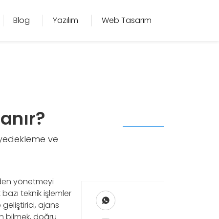
Blog
Yazılım
Web Tasarım
lanır?
, yedekleme ve
inden yönetmeyi
azı teknik işlemler
eliştirici, ajans
en bilmek, doğru