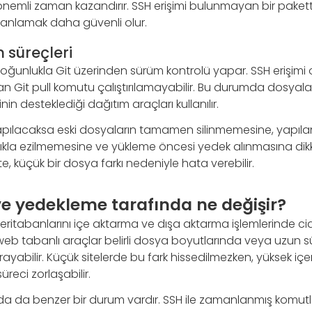
nemli zaman kazandırır. SSH erişimi bulunmayan bir pakette 
anlamak daha güvenli olur.
m süreçleri
 çoğunlukla Git üzerinden sürüm kontrolü yapar. SSH erişim
Git pull komutu çalıştırılamayabilir. Bu durumda dosyala
in desteklediği dağıtım araçları kullanılır.
pılacaksa eski dosyaların tamamen silinmemesine, yapıl
lıkla ezilmemesine ve yükleme öncesi yedek alınmasına dikka
te, küçük bir dosya farkı nedeniyle hata verebilir.
ve yedekleme tarafında ne değişir?
veritabanlarını içe aktarma ve dışa aktarma işlemlerinde ci
b tabanlı araçlar belirli dosya boyutlarında veya uzun 
abilir. Küçük sitelerde bu fark hissedilmezken, yüksek içer
üreci zorlaşabilir.
a da benzer bir durum vardır. SSH ile zamanlanmış komutla