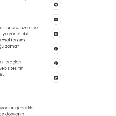
an sunucu üzerinde
sya yöneticisi,
umsal tanıtım
çoğu zaman
rı araçları
web sitesinin
r.
onları genellikle
rce dosyanın