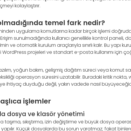
meyi kolaylaştırır.
 olmadığında temel fark nedir?
minden uygulama komutlarına kadar birçok işlemi doğrud
 Erişim sunulmadığında kullanıcı genellikle kontrol paneli, do
n ve otomatik kurulum araçlarıyla sınırlı kalır. Bu yapı kur
ekli WordPress projeleri ve standart e-posta kullanımı için 
zılım, yoğun bakım, gelişmiş dağıtım süreci veya komut satı
ksikliği operasyon süresini uzatabilir. Buradaki kritik nokta, 
e ihtiyaç duyduğu değil, yakın vadede nasıl büyüyeceğidi
aşlıca işlemler
la dosya ve klasör yönetimi
taşıma, sıkıştırma, izin değiştirme ve büyük dosya operasy
 yapılır. Küçük dosyalarda bu sorun yaratmaz; fakat binle