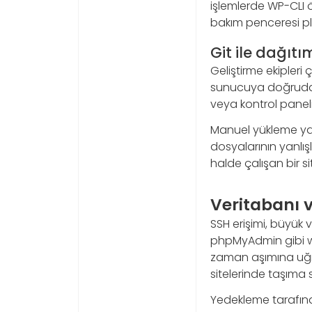
işlemlerde WP-CLI ö
bakım penceresi pl
Git ile dağıtı
Geliştirme ekipleri
sunucuya doğrudan 
veya kontrol panelin
Manuel yükleme ya
dosyalarının yanlış
halde çalışan bir si
Veritabanı 
SSH erişimi, büyük 
phpMyAdmin gibi we
zaman aşımına uğray
sitelerinde taşıma s
Yedekleme tarafınd