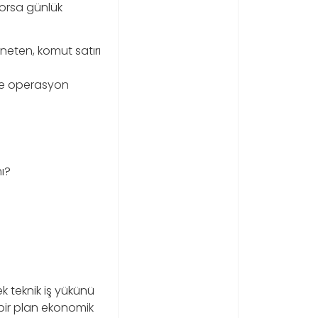
yorsa günlük
öneten, komut satırı
n
 ve operasyon
ı?
ek teknik iş yükünü
 bir plan ekonomik