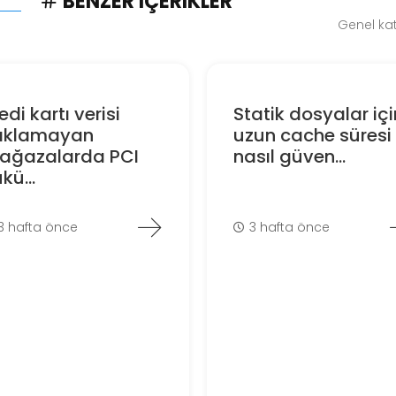
BENZER İÇERIKLER
Genel kat
edi kartı verisi
Statik dosyalar içi
aklamayan
uzun cache süresi
ağazalarda PCI
nasıl güven...
kü...
3 hafta önce
3 hafta önce