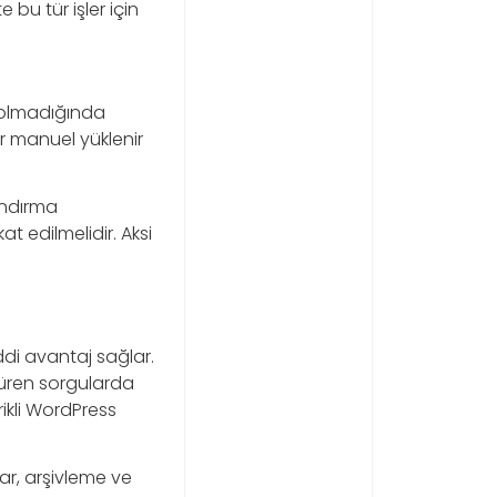
bu tür işler için
i olmadığında
r manuel yüklenir
andırma
t edilmelidir. Aksi
ddi avantaj sağlar.
süren sorgularda
ikli WordPress
r, arşivleme ve