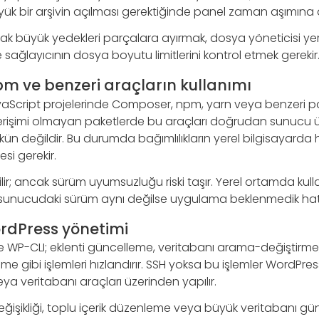
ük bir arşivin açılması gerektiğinde panel zaman aşımına d
rak büyük yedekleri parçalara ayırmak, dosya yöneticisi ye
sağlayıcının dosya boyutu limitlerini kontrol etmek gerekir
m ve benzeri araçların kullanımı
Script projelerinde Composer, npm, yarn veya benzeri pak
SH erişimi olmayan paketlerde bu araçları doğrudan sunucu 
değildir. Bu durumda bağımlılıkların yerel bilgisayarda h
i gerekir.
ir; ancak sürüm uyumsuzluğu riski taşır. Yerel ortamda kul
 sunucudaki sürüm aynı değilse uygulama beklenmedik hatal
rdPress yönetimi
e WP-CLI; eklenti güncelleme, veritabanı arama-değiştirme, 
me gibi işlemleri hızlandırır. SSH yoksa bu işlemler WordPre
eya veritabanı araçları üzerinden yapılır.
değişikliği, toplu içerik düzenleme veya büyük veritabanı gü