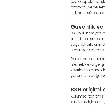
uzak depolama işle
otomatik yedekleme 
saklama süresi netle
Güvenlik ve
SSH bulunmayan pak
limiti, işlem süresi
seçeneklerle sınırlı
üzerinde birden faz
Performans sorunu 
izlemek veya geliş
kayıtlarının panel
yardımcı olduğu pa
SSH erişimi 
Kurumsal tanıtım si
kurulumu için SSH 