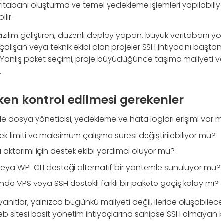
itabanı oluşturma ve temel yedekleme işlemleri yapılabili
lir.
yazılım geliştiren, düzenli deploy yapan, büyük veritabanı y
çalışan veya teknik ekibi olan projeler SSH ihtiyacını başta
. Yanlış paket seçimi, proje büyüdüğünde taşıma maliyeti
.
ken kontrol edilmesi gerekenler
e dosya yöneticisi, yedekleme ve hata logları erişimi var m
ek limiti ve maksimum çalışma süresi değiştirilebiliyor mu?
 aktarımı için destek ekibi yardımcı oluyor mu?
eya WP-CLI desteği alternatif bir yöntemle sunuluyor mu?
e VPS veya SSH destekli farklı bir pakete geçiş kolay mı?
yanıtlar, yalnızca bugünkü maliyeti değil, ileride oluşabilec
web sitesi basit yönetim ihtiyaçlarına sahipse SSH olmayan