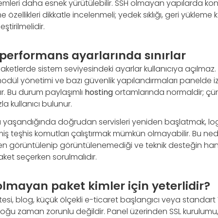
mleri daha esnek yürütülebilir. SSH olmayan yapılarda kont
özellikleri dikkatle incelenmeli; yedek sıklığı, geri yükleme
ştirilmelidir.
 performans ayarlarında sınırlar
etlerde sistem seviyesindeki ayarlar kullanıcıya açılmaz.
, modül yönetimi ve bazı güvenlik yapılandırmaları panelde iz
dır. Bu durum paylaşımlı
hosting
ortamlarında normaldir; çü
la kullanıcı bulunur.
yaşandığında doğrudan servisleri yeniden başlatmak, log 
miş teşhis komutları çalıştırmak mümkün olmayabilir. Bu ne
den görüntülenip görüntülenemediği ve teknik desteğin ha
ket seçerken sorulmalıdır.
olmayan paket kimler için yeterlidir?
tesi, blog, küçük ölçekli e-ticaret başlangıcı veya standar
çoğu zaman zorunlu değildir. Panel üzerinden SSL kurulumu