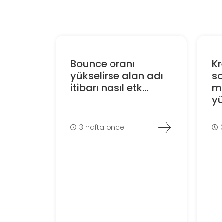
Bounce oranı
Kr
yükselirse alan adı
s
itibarı nasıl etk...
m
yü
3 hafta önce