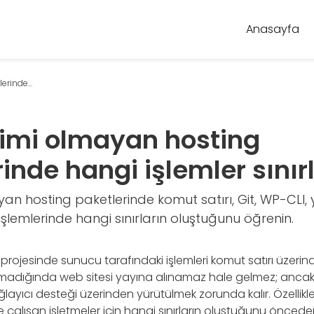
Anasayfa
rinde...
şimi olmayan hosting
inde hangi işlemler sınır
yan hosting paketlerinde komut satırı, Git, WP-CLI
işlemlerinde hangi sınırların oluştuğunu öğrenin.
b projesinde sunucu tarafındaki işlemleri komut satırı üzer
olmadığında web sitesi yayına alınamaz hale gelmez; ancak b
ayıcı desteği üzerinden yürütülmek zorunda kalır. Özellikle g
le çalışan işletmeler için hangi sınırların oluştuğunu önced