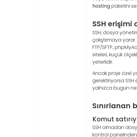
hosting
paketini seç
SSH erişimi
SSH, dosya yöneti
çalıştırmaya yarar.
FTP/SFTP, phpMyAdmi
siteleri, küçük ölç
yeterlidir.
Ancak proje özel ya
gerektiriyorsa SSH e
yalnızca bugün ney
Sınırlanan b
Komut satırıy
SSH olmadan dosya 
kontrol panelinden