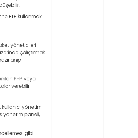
üşebilir.
rine FTP kullanmak
.
et yöneticileri
üzerinde çalıştırmak
azırlanıp
lanılan PHP veya
ar verebilir.
kullanıcı yönetimi
ss yönetim paneli,
ncellemesi gibi