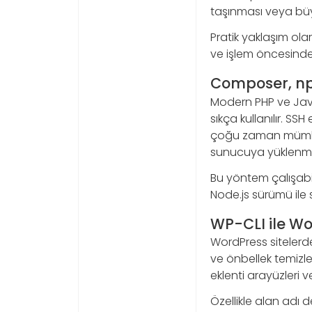
taşınması veya büy
Pratik yaklaşım ola
ve işlem öncesinde 
Composer, np
Modern PHP ve Java
sıkça kullanılır. S
çoğu zaman mümkün 
sunucuya yüklenmes
Bu yöntem çalışabil
Node.js sürümü ile
WP-CLI ile Wo
WordPress sitelerd
ve önbellek temizle
eklenti arayüzleri v
Özellikle alan adı 