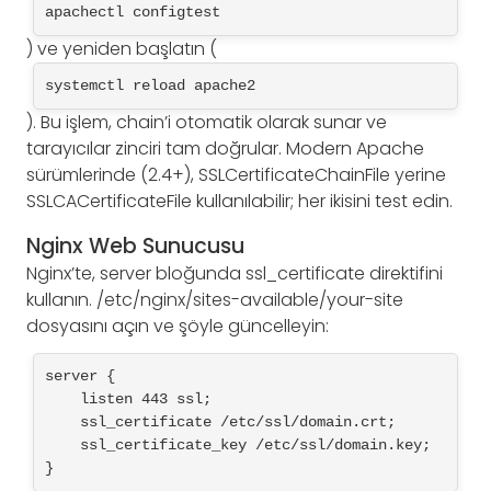
apachectl configtest
) ve yeniden başlatın (
systemctl reload apache2
). Bu işlem, chain’i otomatik olarak sunar ve
tarayıcılar zinciri tam doğrular. Modern Apache
sürümlerinde (2.4+), SSLCertificateChainFile yerine
SSLCACertificateFile kullanılabilir; her ikisini test edin.
Nginx Web Sunucusu
Nginx’te, server bloğunda ssl_certificate direktifini
kullanın. /etc/nginx/sites-available/your-site
dosyasını açın ve şöyle güncelleyin:
server {

    listen 443 ssl;

    ssl_certificate /etc/ssl/domain.crt;

    ssl_certificate_key /etc/ssl/domain.key;

}