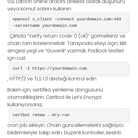
SSL Labs’ın online aracını (linkless olarak düşünün)
veya komut satırını kullanın:
openssl s_client -connect yourdomain.com:443 
-servername yourdomain.com
. Çıktıda “Verify return code: 0 (ok)” görmelisiniz ve
chain tam listelenmelidir. Tarayıcıda siteyi açın; kilit
simgesi yeşil ve “Güvenli” yazmalı. Padlock testleri
için curl:
curl -I https://yourdomain.com
, HTTP/2 ve TLS 1.3 desteği kontrol edin.
Bakım için, sertifika yenileme döngüsünü
otomatikleştirin: Certbot ile Let’s Encrypt
kullanıyorsanız,
certbot renew --dry-run
cron job ekleyin. Chain güncellemelerini sağlayıcı
bildirimleriyle takip edin. Düzenli kontroller, kesinti