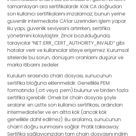
tamamlayan ara sertifikalardır. Kök CA doğrudan
son kullanıcı sertifikalarını imzalamaz; bunun yerine
güvenilir intermediate CA’lar üzerinden işlem yapar.
Bu yapı, güvenlik seviyesini artırırken, sertifika
yönetimini kolaylaştırır. Zincir bozulduğunda,
tarayıcılar “NET::ERR_CERT_AUTHORITY_INVALID” gibi
hatalar verir ve kullanıcılar siteye erişemez. Kurumsal
sitelerde bu sorun, dönüşüm oranlarını düşürür ve
marka itibarını zedeler.
Kurulum sırasında chain dosyası, sunucunun
sertifika bloğuna eklenmelidir. Genellikle PEM
formatında (.crt veya .pem) bulunur ve birden fazla
sertifika içerebilir. Örnek bir chain dosyası şöyle
sıralanır: en üstte son kullanıcı sertifikası, ardından
intermediate’ler ve en altta kök (ancak kök
genellikle dahil edilmez). Bu sıralama, sunucunun
chain’i doğru sunmasını sağlar. Pratik takeaway:
Sertifika sağlayıcınızdan tam chain dosyasını indirin