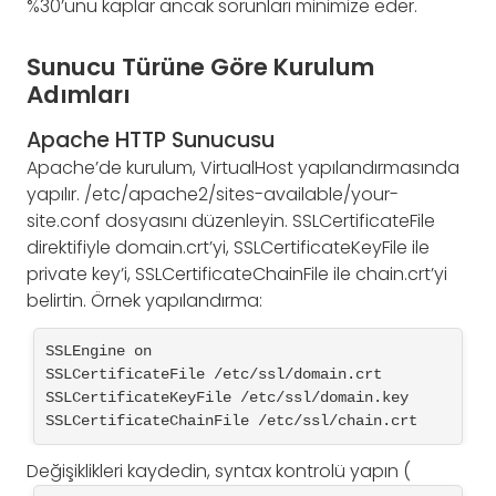
%30’unu kaplar ancak sorunları minimize eder.
Sunucu Türüne Göre Kurulum
Adımları
Apache HTTP Sunucusu
Apache’de kurulum, VirtualHost yapılandırmasında
yapılır. /etc/apache2/sites-available/your-
site.conf dosyasını düzenleyin. SSLCertificateFile
direktifiyle domain.crt’yi, SSLCertificateKeyFile ile
private key’i, SSLCertificateChainFile ile chain.crt’yi
belirtin. Örnek yapılandırma:
SSLEngine on

SSLCertificateFile /etc/ssl/domain.crt

SSLCertificateKeyFile /etc/ssl/domain.key

SSLCertificateChainFile /etc/ssl/chain.crt
Değişiklikleri kaydedin, syntax kontrolü yapın (