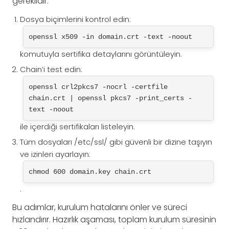
gereklidir.
Dosya biçimlerini kontrol edin:
openssl x509 -in domain.crt -text -noout
komutuyla sertifika detaylarını görüntüleyin.
Chain’i test edin:
openssl crl2pkcs7 -nocrl -certfile 
chain.crt | openssl pkcs7 -print_certs -
text -noout
ile içerdiği sertifikaları listeleyin.
Tüm dosyaları /etc/ssl/ gibi güvenli bir dizine taşıyın
ve izinleri ayarlayın:
chmod 600 domain.key chain.crt
.
Bu adımlar, kurulum hatalarını önler ve süreci
hızlandırır. Hazırlık aşaması, toplam kurulum süresinin