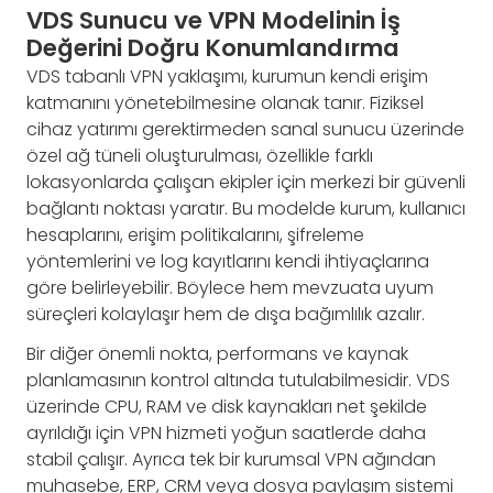
VDS Sunucu ve VPN Modelinin İş
Değerini Doğru Konumlandırma
VDS tabanlı VPN yaklaşımı, kurumun kendi erişim
katmanını yönetebilmesine olanak tanır. Fiziksel
cihaz yatırımı gerektirmeden sanal sunucu üzerinde
özel ağ tüneli oluşturulması, özellikle farklı
lokasyonlarda çalışan ekipler için merkezi bir güvenli
bağlantı noktası yaratır. Bu modelde kurum, kullanıcı
hesaplarını, erişim politikalarını, şifreleme
yöntemlerini ve log kayıtlarını kendi ihtiyaçlarına
göre belirleyebilir. Böylece hem mevzuata uyum
süreçleri kolaylaşır hem de dışa bağımlılık azalır.
Bir diğer önemli nokta, performans ve kaynak
planlamasının kontrol altında tutulabilmesidir. VDS
üzerinde CPU, RAM ve disk kaynakları net şekilde
ayrıldığı için VPN hizmeti yoğun saatlerde daha
stabil çalışır. Ayrıca tek bir kurumsal VPN ağından
muhasebe, ERP, CRM veya dosya paylaşım sistemi